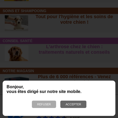
SOINS ET SHAMPOOING
Tout pour l'hygiène et les soins de
votre chien !
CONSEIL SANTÉ
L’arthrose chez le chien :
traitements naturels et conseil
s
NOTRE MAGASIN
Plus de 6 000 références - Venez
nous rendre visite !
Bonjour,
23 bis, rue des Bourguignons, 91310 Montlhéry
vous êtes dirigé sur notre site mobile.
Avis de nos Clients
Calculé à partir de 699 avis obtenus sur les 12
derniers mois. *