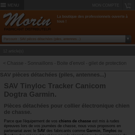
(0)
MENU
MON COMPTE
La boutique des professionnels ouverte à
tous !
12 article(s)
< Chasse - Sonnaillons - Boite d'envol - gilet de protection
SAV pièces détachées (piles, antennes...)
SAV Tinyloc Tracker Canicom
Dogtra Garmin.
Pièces détachées pour collier électronique chien
de chasse.
Parce que l'équipement de vos
chiens de chasse
est mis à rudes
épreuves lors de vos journées de chasse, nous vous proposons en
partenariat avec le
SAV
des fabricants comme
Garmin
,
Tinyloc
ou