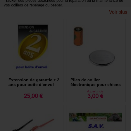
Tracker
des pièces détachées pour la réparation ou la maintenance de
vos colliers de repérage ou beeper.
Voir plus
Un équipement pour chien de chasse entretenu est un équipement
fiable en toute circonstance.
Nous vous proposons aussi les pièces SAV pour les
colliers de
dressage
ou collier de rappel.
Extension de garantie + 2
Piles de collier
ans pour boite d’envol
électronique pour chiens
A partir de
25,00 €
3,00 €