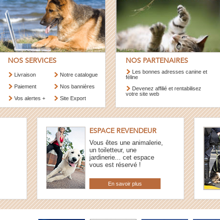
NOS SERVICES
NOS PARTENAIRES
Les bonnes adresses canine et
Livraison
Notre catalogue
féline
Paiement
Nos bannières
Devenez affilié et rentabilisez
votre site web
Vos alertes +
Site Export
ESPACE REVENDEUR
Vous êtes une animalerie,
un toiletteur, une
jardinerie... cet espace
vous est réservé !
En savoir plus