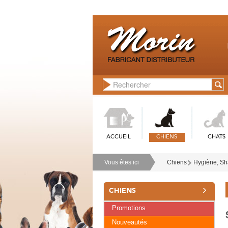
ACCUEIL
CHIENS
CHATS
Vous êtes ici
Chiens
Hygiène, Sh
CHIENS
Promotions
Nouveautés