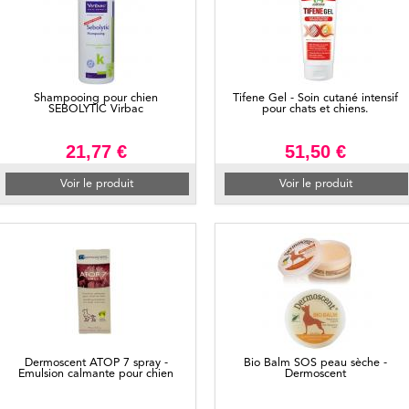
Shampooing pour chien
Tifene Gel - Soin cutané intensif
SEBOLYTIC Virbac
pour chats et chiens.
21,77 €
51,50 €
Voir le produit
Voir le produit
Dermoscent ATOP 7 spray -
Bio Balm SOS peau sèche -
Emulsion calmante pour chien
Dermoscent