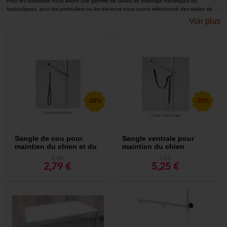
Pour les toiletteurs nous avons une gamme de tables de toilettage électriques ou
hydrauliques, pour les particuliers ou les éleveurs nous avons sélectionné des tables de
toilettage pliantes pour un petit espace de rangement. Les tables de toilettage sur
Voir plus
roulettes peuvent être utilisées lorsque vous vous rendez à des expositions canines pour
la finition avant la compétition ou peuvent également être utilisées comme table de
présentation.
Tables de toilettage professionnelles utilisées par les toiletteurs. Pour la santé et le bien-
être de votre animal. Table réglable manuellement, électriquement ou hydrauliquement.
Table de toilettage pour chiens avec ou sans support. Table de toilettage pliante ou fixe.
-30%
-30%
Sangle de cou pour
Sangle ventrale pour
maintien du chien et du
maintien du chien
chat
3,99
7,50
2,79 €
5,25 €