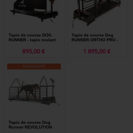
après une blessure. Suivant les conseils des professionnels de la santé
canine, l'utilisation d'un tapis roulant pour chien aide à réguler le niveau
et l'intensité de l'exercice, facilitant une récupération plus sécurisée et
efficace.
Pour les propriétaires qui pratiquent des activités comme le
sport canin
ou la
randonnée et le trekking
avec leurs chiens, l'entraînement sur un
Tapis de course DOG
Tapis de course Dog
tapis de course pour chien est particulièrement bénéfique. Cela aide à
RUNNER - tapis roulant
RUNNER ORTHO PRO -
améliorer l'endurance et la force du chien, rendant ces activités plus
pour chien
tapis roulant pour chien
plaisantes et moins fatigantes pour l'animal.
895,00 €
1 895,00 €
Finalement, sélectionner un tapis roulant pour chien de haute qualité,
comme ceux fournis par MORIN en France, assure non seulement une
durabilité et une fiabilité du produit, mais aussi la sécurité et le confort
NOUVEAUTÉ
de votre chien pendant son utilisation. Avec une garantie étendue et une
conception spécialement adaptée aux besoins des chiens, ces tapis
constituent un investissement judicieux pour la santé et le bonheur de
votre fidèle compagnon.
Tapis de course Dog
Runner REVOLUTION
PRO - tapis roulant pour