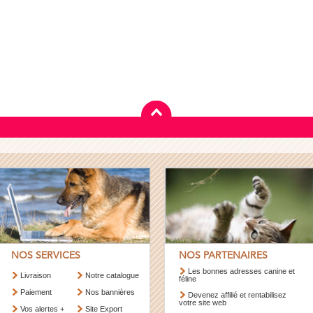
NOS SERVICES
NOS PARTENAIRES
Les bonnes adresses canine et
Livraison
Notre catalogue
féline
Paiement
Nos bannières
Devenez affilié et rentabilisez
votre site web
Vos alertes +
Site Export