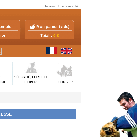
Trousse de secours chien
ompte
Mon panier (
vide
)
exion
Total :
0 €
SÉCURITÉ, FORCE DE
INE
L'ORDRE
CONSEILS
LESSÉ