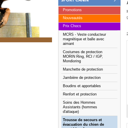
SPORT CANIN
Promotions
Nouveautés
Prix Chocs
MCRS - Veste conducteur
magnétique et balle avec
aimant
Costumes de protection
MORIN Ring, RCI / IGP,
Mondioring
Manchette de protection
Jambière de protection
Boudins et apportables
Renfort et protection
Soins des Hommes
Assistants (hommes
d'attaque)
Trousse de secours et
évacuation du chien de