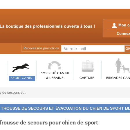
Mon c
Conn
Recevez nos promotions
PROPRETÉ CANINE
SPORT CANIN
& URBAINE
CAPTURE
BRIGADES CAN
 de secours et...
TROUSSE DE SECOURS ET ÉVACUATION DU CHIEN DE SPORT B
Trousse de secours pour chien de sport