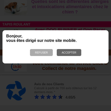
Quelles sont les différentes allergies
et intoxications alimentaires chez le
chien ?
TAPIS ROULANT
Avec DOG RUNNER et Dog Pacer
Le n°1 des ventes aux USA
Bonjour,
Morin, distributeur exclusif en France
vous êtes dirigé sur notre site mobile.
CLICK & COLLECT
Commandez et passez chercher
votre commande au service Click &
Collect de notre magasin.
Avis de nos Clients
Calculé à partir de 700 avis obtenus sur les 12
derniers mois. *
4.65/5