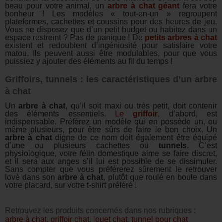
beau pour votre animal, un
arbre à chat géant
fera votre
bonheur ! Les modèles « tout-en-un » regroupent
plateformes, cachettes et coussins pour des heures de jeu.
Vous ne disposez que d’un petit budget ou habitez dans un
espace restreint ? Pas de panique ! De
petits arbres à chat
existent et redoublent d’ingéniosité pour satisfaire votre
matou. Ils peuvent aussi être modulables, pour que vous
puissiez y ajouter des éléments au fil du temps !
Griffoirs, tunnels : les caractéristiques d’un arbre
à chat
Un
arbre à chat
, qu’il soit maxi ou très petit, doit contenir
des éléments essentiels.
Le
griffoir
, d’abord, est
indispensable. Préférez un modèle qui en possède un, ou
même plusieurs, pour être sûrs de faire le bon choix. Un
arbre à chat
digne de ce nom doit également être équipé
d’une ou plusieurs cachettes ou
tunnels
. C’est
physiologique, votre félin domestique aime se faire discret,
et il sera aux anges s’il lui est possible de se dissimuler.
Sans compter que vous préférerez sûrement le retrouver
lové dans son
arbre à chat
, plutôt que roulé en boule dans
votre placard, sur votre t-shirt préféré !
Retrouvez les produits concernés dans nos rubriques :
arbre à chat,
griffoir chat
,
jouet chat
,
tunnel pour chat