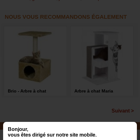
NOUS VOUS RECOMMANDONS ÉGALEMENT
Brio - Arbre à chat
Arbre à chat Maria
33,60 €
175,10 €
Suivant >
LAISSE, COLLIER, HARNAIS
Bonjour,
Choisissez la qualité artisanale
vous êtes dirigé sur notre site mobile.
fabriquée en France !