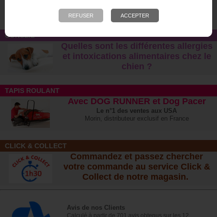
Cuir, biothane, gomme, corde, nylon... faites
votre choix :-)
CONSEIL
Quelles sont les différentes allergies
et intoxications alimentaires chez le
chien ?
TAPIS ROULANT
Avec DOG RUNNER et Dog Pacer
Le n°1 des ventes aux USA
Morin, distributeur exclusif en France
CLICK & COLLECT
Commandez et passez chercher
votre commande au service Click &
Collect de notre magasin.
Avis de nos Clients
Calculé à partir de 701 avis obtenus sur les 12