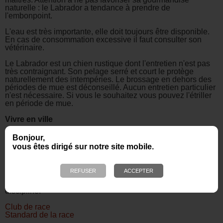
naturelle : le Labrador a tendance à prendre de
l'embonpoint.
L'eau est très importante, elle doit toujours être disponible.
En cas de consommation excessive il faut consulter son
vétérinaire.
Le Labrador est un chien rustique dont l'entretien n'est pas
très contraignant. Son pelage serré et court le protège
naturellement des intempéries. Le brossage en dehors des
périodes de mue est déconseillé. Aucun entretien particulier
n'est nécessaire. Si vous le souhaitez vous pouvez l'étriller
en période de mue.
Vivre en ville
Le Labrador est un chien actif, qui a besoin d'exercice.
Bonjour,
Facile à vivre, il est capable de vivre aussi bien en ville qu'à
vous êtes dirigé sur notre site mobile.
la campagne.
Vif et robuste, le labrador a besoin de « rendre service » et
de se sentir en symbiose avec son maître. Il apprécie
particulièrement de rapporter mais il lui faut le faire avec
discipline.
Club de race
Standard de la race