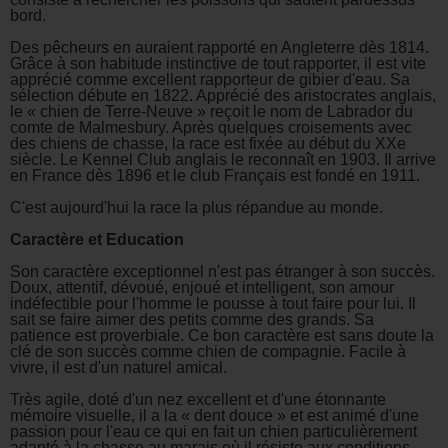
bord.
Des pêcheurs en auraient rapporté en Angleterre dès 1814.
Grâce à son habitude instinctive de tout rapporter, il est vite
apprécié comme excellent rapporteur de gibier d'eau. Sa
sélection débute en 1822. Apprécié des aristocrates anglais,
le « chien de Terre-Neuve » reçoit le nom de Labrador du
comte de Malmesbury. Après quelques croisements avec
des chiens de chasse, la race est fixée au début du XXe
siècle. Le Kennel Club anglais le reconnaît en 1903. Il arrive
en France dès 1896 et le club Français est fondé en 1911.
C'est aujourd'hui la race la plus répandue au monde.
Caractère et Education
Son caractère exceptionnel n'est pas étranger à son succès.
Doux, attentif, dévoué, enjoué et intelligent, son amour
indéfectible pour l'homme le pousse à tout faire pour lui. Il
sait se faire aimer des petits comme des grands. Sa
patience est proverbiale. Ce bon caractère est sans doute la
clé de son succès comme chien de compagnie. Facile à
vivre, il est d'un naturel amical.
Très agile, doté d'un nez excellent et d'une étonnante
mémoire visuelle, il a la « dent douce » et est animé d'une
passion pour l'eau ce qui en fait un chien particulièrement
adapté à la chasse au marais où il résiste aux conditions