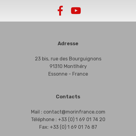
Adresse
23 bis, rue des Bourguignons
91310 Montlhéry
Essonne - France
Contacts
Mail : contact@morinfrance.com
Téléphone : +33 (0) 1 69 01 74 20
Fax: +33 (0) 1 69 01 76 87