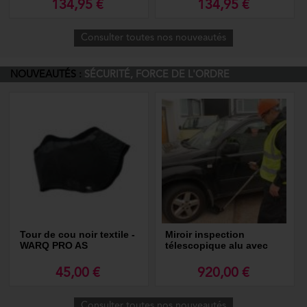
134,95 €
134,95 €
Consulter toutes nos nouveautés
NOUVEAUTÉS :
SÉCURITÉ, FORCE DE L'ORDRE
Tour de cou noir textile -
Miroir inspection
WARQ PRO AS
télescopique alu avec
lumière rechargeable
45,00 €
920,00 €
Consulter toutes nos nouveautés