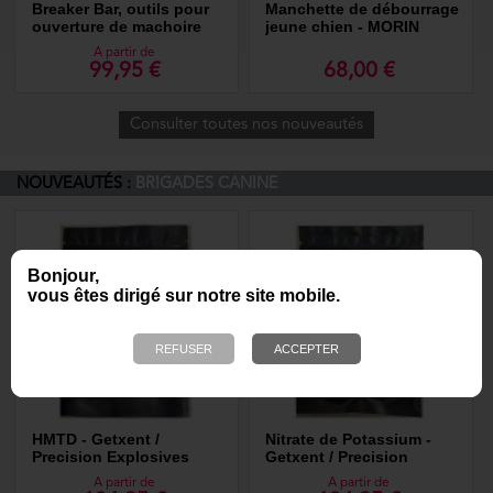
Breaker Bar, outils pour
Manchette de débourrage
ouverture de machoire
jeune chien - MORIN
pendant le mordant
Sport Canin
A partir de
99,95 €
68,00 €
Consulter toutes nos nouveautés
NOUVEAUTÉS :
BRIGADES CANINE
Bonjour,
vous êtes dirigé sur notre site mobile.
HMTD - Getxent /
Nitrate de Potassium -
Precision Explosives
Getxent / Precision
Explosives
A partir de
A partir de