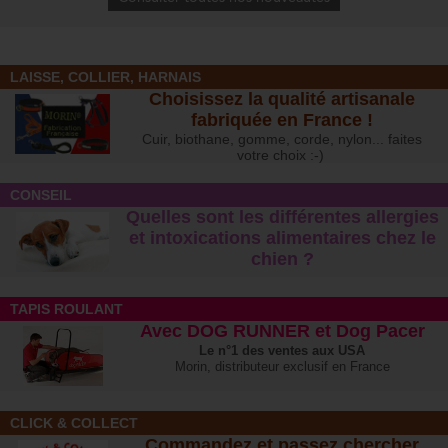
LAISSE, COLLIER, HARNAIS
Choisissez la qualité artisanale
fabriquée en France !
Cuir, biothane, gomme, corde, nylon... faites
votre choix :-)
CONSEIL
Quelles sont les différentes allergies
et intoxications alimentaires chez le
chien ?
TAPIS ROULANT
Avec DOG RUNNER et Dog Pacer
Le n°1 des ventes aux USA
Morin, distributeur exclusif en France
CLICK & COLLECT
Commandez et passez chercher