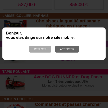
papier 100%
cartonné solo
527,00 €
355,00 €
biodégradable
LAISSE, COLLIER, HARNAIS
Choisissez la qualité artisanale
fabriquée en France !
Cuir, biothane, gomme, corde, nylon... faites
Bonjour,
votre choix :-)
vous êtes dirigé sur notre site mobile.
CONSEIL
Quelles sont les différentes allergies
et intoxications alimentaires chez le
chien ?
TAPIS ROULANT
Avec DOG RUNNER et Dog Pacer
Le n°1 des ventes aux USA
Morin, distributeur exclusif en France
CLICK & COLLECT
Commandez et passez chercher