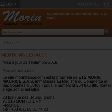
(0)
MENU
MON COMPTE
La boutique des professionnels ouverte à
tous !
< Accueil
MENTIONS LÉGALES
Mise à jour 19 septembre 2018
Propriété du site
Le site morinfrance.com est la propriété de
ETS MORIN
MAURICE S.A.S.
immatriculé au Registre du Commerce et
des Sociétés d'EVRY - sous le numéro
B 354 076 895
dont le
siège social est situé :
23 bis, rue des Bourguignons
91 310 MONTLHERY
FRANCE
Tél : +33 (0)1 69 01 74 20