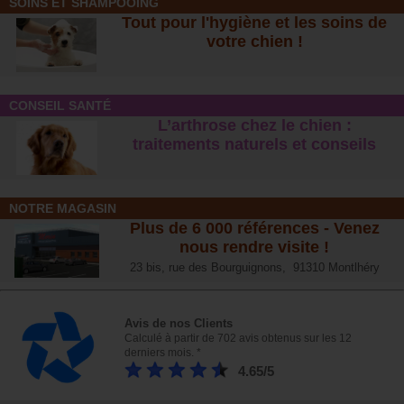
SOINS ET SHAMPOOING
Pour la nourriture des chiens adultes, il est nécessaire de choisir des
Tout pour l'hygiène et les soins de
croquettes adaptées à leur taille, leur race et leur niveau d'activité. Un
votre chien !
chien très actif nécessitera une alimentation plus riche en protéines et
en lipides qu'un chien sédentaire. Pensez également à choisir des
aliments pour chien adaptés en cas de problèmes de digestion ou de
tendance à l'embonpoint.
CONSEIL SANTÉ
Autres catégories de nourriture pour votre fidèle compagnon
L’arthrose chez le chien :
traitements naturels et conseil
s
En plus des croquettes, il existe plusieurs autres catégories de
nourriture pour chien qui peuvent répondre aux besoins variés de votre
compagnon. Chaque type d'aliment a ses propres avantages et peut être
particulièrement adapté à certaines situations ou préférences
alimentaires de votre chien. Explorons maintenant les options
NOTRE MAGASIN
disponibles pour compléter ou varier son alimentation.
Plus de 6 000 références - Venez
nous rendre visite !
Les aliments humides
Les aliments humides, tels que ceux proposés par la marque Dog's
23 bis, rue des Bourguignons, 91310 Montlhéry
Love, sont une alternative appétissante aux croquettes. Ils présentent
plusieurs atouts, notamment pour les chiens difficiles ou ayant des
problèmes de mastication.
Avis de nos Clients
Appétence : l'humidité et la texture des aliments humides les rendent
Calculé à partir de 702 avis obtenus sur les 12
plus appétissants pour les chiens, particulièrement ceux qui sont
derniers mois. *
difficiles à nourrir ou qui se lassent rapidement des croquettes.
Hydratation : les aliments humides contiennent une grande quantité
4.65/5
d'eau, contribuant ainsi à l'hydratation de votre chien. Ceci est
particulièrement bénéfique pour les chiens qui boivent peu d'eau.