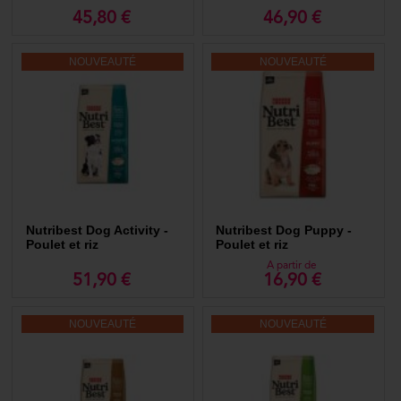
Équilibre & Instinct
45,80 €
46,90 €
Pure Life
Flatazor
Flatazor Protect
NOUVEAUTÉ
NOUVEAUTÉ
Prémience - Gamme Professionnelle
Dog's Love - Aliment humide
Crousti
Tenor
Aliments BIO
Pâtes et riz pour chien
Purina
Royal Canin
Select Dog
...
Nutribest Dog Activity -
Nutribest Dog Puppy -
Poulet et riz
Poulet et riz
Adapter la nourriture à l'âge et à la taille de votre animal
A partir de
domestique
51,90 €
16,90 €
Chaque chien a des besoins nutritionnels en fonction de son âge, de sa
taille et de son niveau d'activité. Par exemple, la nourriture pour chiot
NOUVEAUTÉ
NOUVEAUTÉ
doit être différente de la nourriture pour les chiens adultes ou seniors.
Les chiots ont besoin d'une alimentation riche pour soutenir leur
croissance rapide.
Les besoins des chiots