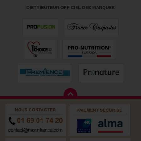
Facilité de mastication : pour les chiens âgés ou ayant des problèmes
DISTRIBUTEUR OFFICIEL DES MARQUES
dentaires, les aliments humides sont plus faciles à mastiquer et à
digérer.
Nutriments concentrés : les aliments humides sont souvent riches en
protéines et peuvent contenir une grande variété d'ingrédients
bénéfiques, comme des légumes et des fruits, qui fournissent des
vitamines et des minéraux essentiels.
Les aliments bio
Pour les propriétaires soucieux de l'origine et de la qualité des
ingrédients utilisés dans la nourriture de leur chien, les aliments bio sont
une option idéale. Ces produits sont fabriqués à partir d'ingrédients issus
de l'agriculture biologique et présentent plusieurs avantages :
- ingrédients sans pesticides ni produits chimiques : les aliments bio
sont cultivés sans l'utilisation de pesticides, d'herbicides ou d'engrais
chimiques, garantissant une nourriture plus saine pour votre chien ;
- respect de l'environnement : les pratiques agricoles biologiques
respectent l'environnement, contribuant à la durabilité et à la protection
des ressources naturelles ;
- bien-être animal : les animaux utilisés pour produire des aliments bio
sont souvent élevés dans des conditions plus respectueuses de leur
bien-être, avec un accès à des pâturages et une alimentation sans
OGM.
- alimentation équilibrée : les aliments bio sont formulés pour offrir un
équilibre nutritionnel optimal, avec des ingrédients naturels qui favorisent
la santé et le bien-être de votre chien.