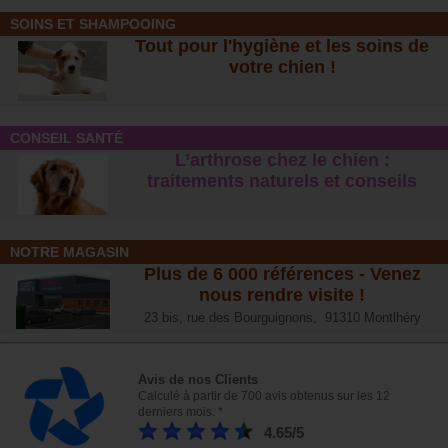
SOINS ET SHAMPOOING
Tout pour l'hygiène et les soins de
votre chien !
CONSEIL SANTÉ
L’arthrose chez le chien :
traitements naturels et conseil
s
NOTRE MAGASIN
Plus de 6 000 références - Venez
nous rendre visite !
23 bis, rue des Bourguignons, 91310 Montlhéry
Avis de nos Clients
Calculé à partir de 700 avis obtenus sur les 12
derniers mois. *
4.65/5