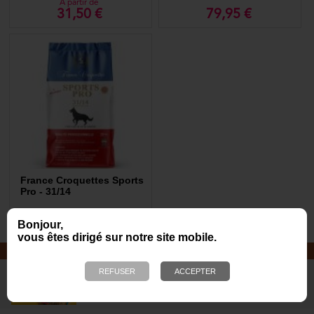
A partir de
31,50 €
79,95 €
France Croquettes Sports
Pro - 31/14
69,00 €
Bonjour,
vous êtes dirigé sur notre site mobile.
JOUETS EN CORDE
De nombreuses nouveautés pour
des heures de jeux avec votre chien
!