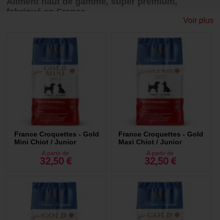
Aliment haut de gamme, super premium,
fabriqué en France
Voir plus
Les aliments France Croquettes contribuent au bon fonctionnement du
systeme digestif, à des os et dents solides, au maintien d'un poil brillant
et soyeux, contient de l'argile pour favoriser des selles moulées. Des
croquettes respectueuses du bien être de votre chien ou chiot.
France Croquettes - Gold
France Croquettes - Gold
Mini Chiot / Junior
Maxi Chiot / Junior
A partir de
A partir de
32,50 €
32,50 €