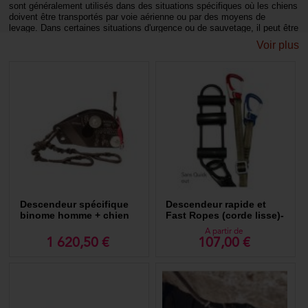
sont généralement utilisés dans des situations spécifiques où les chiens
doivent être transportés par voie aérienne ou par des moyens de
levage. Dans certaines situations d'urgence ou de sauvetage, il peut être
nécessaire de transporter un chien par hélitreuillage ou treuillage. Pour
Voir plus
cela, des harnais spécifiques sont utilisés, permettant d'attacher
solidement le chien au câble utilisé pour le levage. Ces harnais sont
conçus pour résister aux forces exercées pendant le levage et pour
assurer la sécurité du chien pendant l'opération.
Descendeur spécifique
Descendeur rapide et
binome homme + chien
Fast Ropes (corde lisse)-
Marlow
A partir de
1 620,50 €
107,00 €