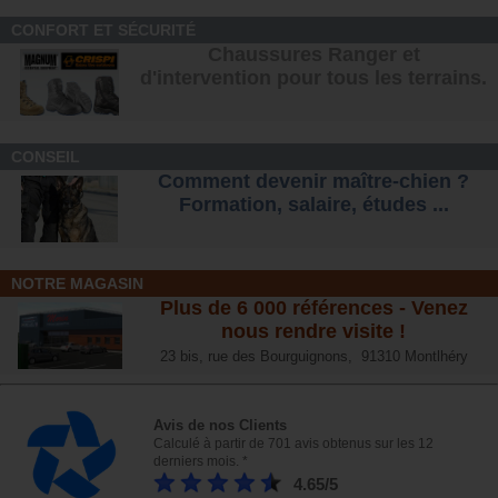
CONFORT ET SÉCURITÉ
Chaussures Ranger et
d'intervention pour tous les terrains
.
CONSEIL
Comment devenir maître-chien ?
Formation, salaire, étude
s ...
NOTRE MAGASIN
Plus de 6 000 références - Venez
nous rendre visite !
23 bis, rue des Bourguignons, 91310 Montlhéry
Avis de nos Clients
Calculé à partir de 701 avis obtenus sur les 12
derniers mois. *
4.65/5