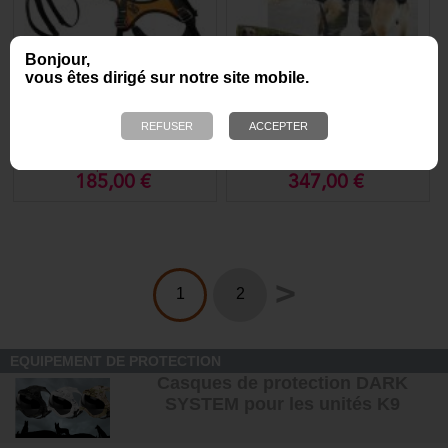
Bonjour,
vous êtes dirigé sur notre site mobile.
Harnais pour chien de
Harnais hélitreuillage Pro,
sauvetage HARIA - KONG
pour chien
K9
A partir de
A partir de
185,00 €
347,00 €
>
1
2
EQUIPEMENT DE PROTECTION
Casques de protection DARK
SYSTEM pour les unités K9