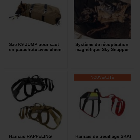
Sac K9 JUMP pour saut
Système de récupération
en parachute avec chien -
magnétique Sky Snapper
Recon K9
NOUVEAUTÉ
Harnais RAPPELING
Harnais de treuillage SKAI