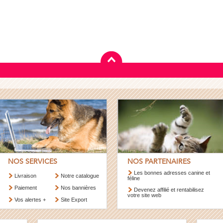
NOS SERVICES
NOS PARTENAIRES
Les bonnes adresses canine et
Livraison
Notre catalogue
féline
Paiement
Nos bannières
Devenez affilié et rentabilisez
votre site web
Vos alertes +
Site Export