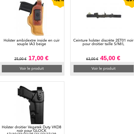
-32%
-28
Holster ambidextre inside en cuir
Ceinture holster discrète 2ET01 noir
souple IA3 beige
pour droitier taille S/M/L
17,00 €
45,00 €
25,00 €
63,00 €
Voir le produit
Voir le produit
Holster droitier Vegatek Duty VKD8
noir pour GLOCK