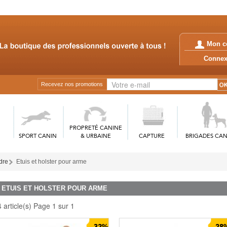
Mon c
Conn
Recevez nos promotions
PROPRETÉ CANINE
SPORT CANIN
& URBAINE
CAPTURE
BRIGADES CAN
rdre
Etuis et holster pour arme
ETUIS ET HOLSTER POUR ARME
4 article(s) Page 1 sur 1