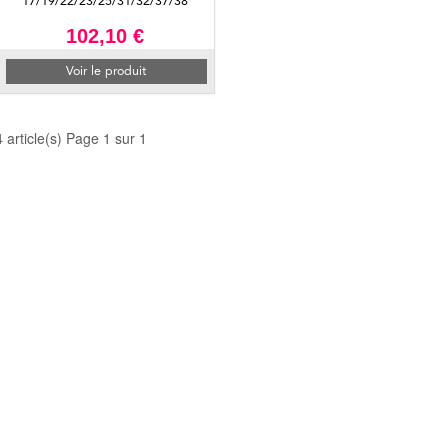
17/19/22/23/25/31/32/37/38
102,10 €
Voir le produit
4 article(s) Page 1 sur 1