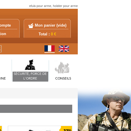
etuis pour arme, holster pour arme
ompte
Mon panier (
vide
)
exion
Total :
0 €
SÉCURITÉ, FORCE DE
INE
L'ORDRE
CONSEILS