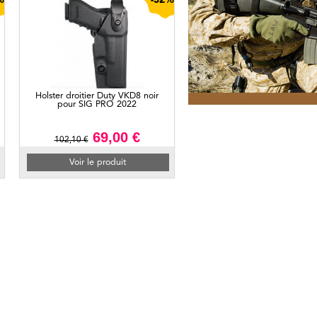
%
-32%
Holster droitier Duty VKD8 noir
pour SIG PRO 2022
69,00 €
102,10 €
Voir le produit