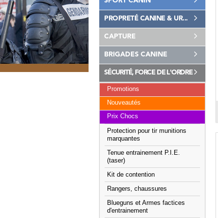
SPORT CANIN
PROPRETÉ CANINE & UR...
CAPTURE
BRIGADES CANINE
SÉCURITÉ, FORCE DE L'ORDRE
Promotions
Nouveautés
Prix Chocs
Protection pour tir munitions
marquantes
Tenue entrainement P.I.E.
(taser)
Kit de contention
Rangers, chaussures
Blueguns et Armes factices
d'entrainement