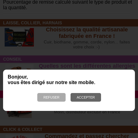
Pourcentage de remise calculé suivant le type de produit et
la quantité.
LAISSE, COLLIER, HARNAIS
Choisissez la qualité artisanale
fabriquée en France !
Cuir, biothane, gomme, corde, nylon... faites
votre choix :-)
CONSEIL
Quelles sont les différentes allergies
et intoxications alimentaires chez le
Bonjour,
chien ?
vous êtes dirigé sur notre site mobile.
TAPIS ROULANT
Avec DOG RUNNER et Dog Pacer
Le n°1 des ventes aux USA
Morin, distributeur exclusif en France
CLICK & COLLECT
Commandez et passez chercher