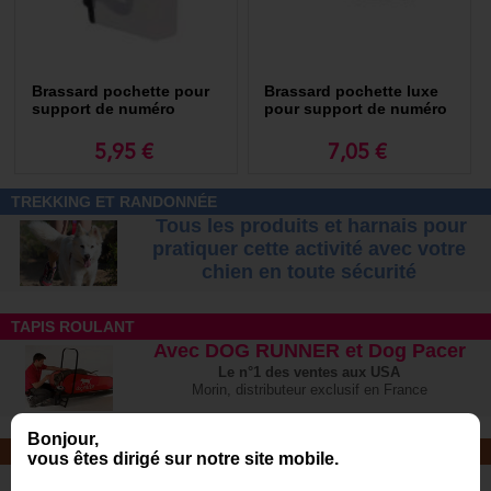
Brassard pochette pour
Brassard pochette luxe
support de numéro
pour support de numéro
5,95 €
7,05 €
TREKKING ET RANDONNÉE
Tous les produits et harnais pour
pratiquer cette activité avec votre
chien
en toute sécurité
TAPIS ROULANT
Avec DOG RUNNER et Dog Pacer
Le n°1 des ventes aux USA
Morin, distributeur exclusif en France
Bonjour,
NOTRE MAGASIN
vous êtes dirigé sur notre site mobile.
Plus de 6 000 références - Venez