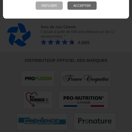
nous rendre visite !
23 bis, rue des Bourguignons, 91310 Montlhéry
Avis de nos Clients
Calculé à partir de 699 avis obtenus sur les 12
derniers mois. *
4.66/5
DISTRIBUTEUR OFFICIEL DES MARQUES