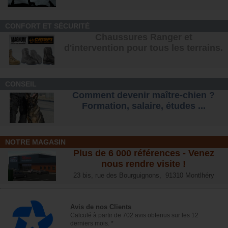
CONFORT ET SÉCURITÉ
Chaussures Ranger et
d'intervention pour tous les terrains
.
CONSEIL
Comment devenir maître-chien ?
Formation, salaire, étude
s ...
NOTRE MAGASIN
Plus de 6 000 références - Venez
nous rendre visite !
23 bis, rue des Bourguignons, 91310 Montlhéry
Avis de nos Clients
Calculé à partir de 702 avis obtenus sur les 12
derniers mois. *