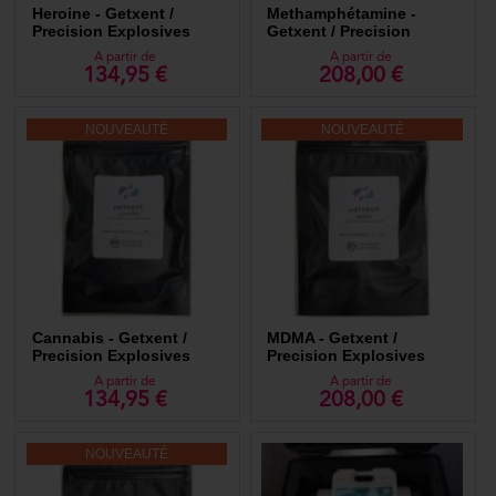
Heroine - Getxent /
Methamphétamine -
Precision Explosives
Getxent / Precision
Explosives
A partir de
A partir de
134,95 €
208,00 €
NOUVEAUTÉ
NOUVEAUTÉ
Cannabis - Getxent /
MDMA - Getxent /
Precision Explosives
Precision Explosives
A partir de
A partir de
134,95 €
208,00 €
NOUVEAUTÉ