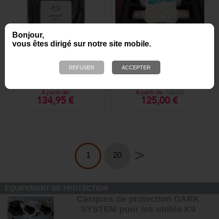
Bonjour,
-28%
vous êtes dirigé sur notre site mobile.
Fentanyl - Getxent /
Valise de transport
Precision Explosives
réfrigérée pour produits
SIGMA
A partir de
A partir de
169,00
134,95 €
125,00 €
>
1
20
EQUIPEMENT DE PROTECTION
Casques de protection DARK
SYSTEM pour les unités K9