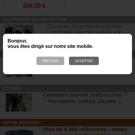
209,00 €
EQUIPEMENT DE PROTECTION
Casques de protection DARK
SYSTEM pour les unités K9
Bonjour,
vous êtes dirigé sur notre site mobile.
CONFORT ET SÉCURITÉ
Chaussures Ranger et
d'intervention pour tous les terrains
.
CONSEIL
Comment devenir maître-chien ?
Formation, salaire, étude
s ...
NOTRE MAGASIN
Plus de 6 000 références - Venez