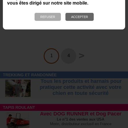
vous êtes dirigé sur notre site mobile.
Pantalon K9 - EVO MK3
Tee Shirt Malinois since
1891
A partir de
79,96
A partir de
63,00 €
18,90 €
>
1
4
TREKKING ET RANDONNÉE
Tous les produits et harnais pour
pratiquer cette activité avec votre
chien
en toute sécurité
TAPIS ROULANT
Avec DOG RUNNER et Dog Pacer
Le n°1 des ventes aux USA
Morin, distributeur exclusif en France