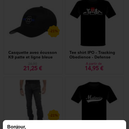
-21%
Casquette avec écusson
Tee shirt IPO - Tracking
K9 patte et ligne bleue
Obedience - Defense
26,90
A partir de
21,25 €
14,95 €
-21%
Bonjour,