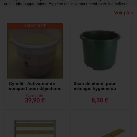
ou les kits puppy trainer. Hygiène de l'environnement avec les pelles et
sachets ramasse crottes.
Voir plus
NOUVEAUTÉ
Cynelit - Activateur de
Seau de chenil pour
compost pour déjections
ménage, hygiène ou
ramassage des déjections
A partir de
39,90 €
8,30 €