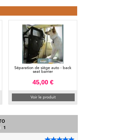
Séparation de siège auto - back
seat barrier
45,00 €
Voir le produit
TO
 :
1