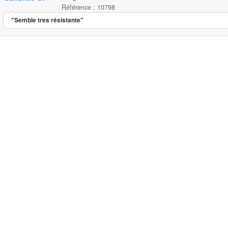
Référence : 10798
"Semble tres résistante"
Sangle de sécurité auto
Sangle de sécurité auto...
11.95
5.00
5
1
Sangle de