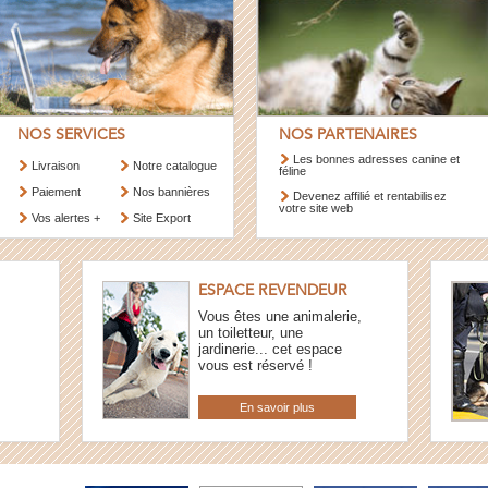
NOS SERVICES
NOS PARTENAIRES
Les bonnes adresses canine et
Livraison
Notre catalogue
féline
Paiement
Nos bannières
Devenez affilié et rentabilisez
votre site web
Vos alertes +
Site Export
ESPACE REVENDEUR
Vous êtes une animalerie,
un toiletteur, une
jardinerie... cet espace
vous est réservé !
En savoir plus