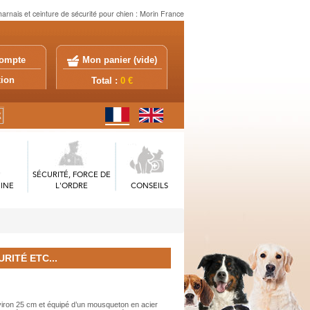
harnais et ceinture de sécurité pour chien : Morin France
ompte
Mon panier (
vide
)
exion
Total :
0 €
SÉCURITÉ, FORCE DE
INE
L'ORDRE
CONSEILS
RITÉ ETC...
viron 25 cm et équipé d’un mousqueton en acier