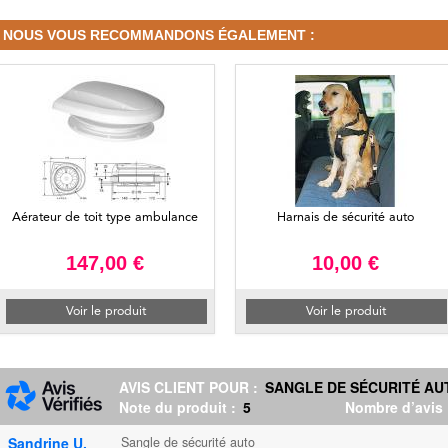
NOUS VOUS RECOMMANDONS ÉGALEMENT :
Aérateur de toit type ambulance
Harnais de sécurité auto
147,00 €
10,00 €
Voir le produit
Voir le produit
AVIS CLIENT POUR :
SANGLE DE SÉCURITÉ AU
Note du produit :
5
Nombre d’avis
Sandrine U.
Sangle de sécurité auto