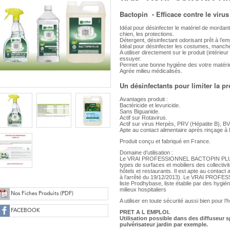
Bactopin - Efficace contre le virus
Idéal pour désinfecter le matériel de mordan
chien, les protections.
Détergent, désinfectant odorisant prêt à l’em
Idéal pour désinfecter les costumes, manche
A utiliser directement sur le produit (intérieur
essuyer.
Permet une bonne hygiène des votre matérie
Agrée milieu médicalisés.
Un désinfectants pour limiter la p
Avantages produit :
Bactéricide et levuricide.
Sans Biguanide.
Actif sur Rotavirus.
Actif sur virus Herpès, PRV (Hépatite B), BV
Apte au contact alimentaire après rinçage à l
Produit conçu et fabriqué en France.
Domaine d’utilisation :
Le VRAI PROFESSIONNEL BACTOPIN PLUS es
types de surfaces et mobiliers des collectivit
hôtels et restaurants. Il est apte au contact
à l’arrêté du 19/12/2013). Le VRAI PROF
liste Prodhybase, liste établie par des hygiéni
milieux hospitaliers
Nos Fiches Produits (PDF)
A utiliser en toute sécurité aussi bien pour 
FACEBOOK
PRET A L EMPLOI.
Utilisation possible dans des diffuseur 
pulvérisateur jardin par exemple.