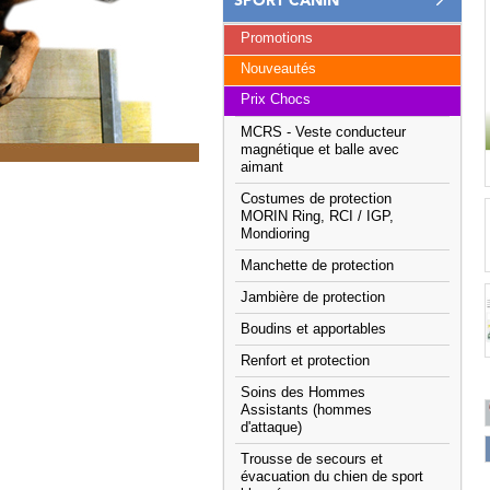
SPORT CANIN
Promotions
Nouveautés
Prix Chocs
MCRS - Veste conducteur
magnétique et balle avec
aimant
Costumes de protection
MORIN Ring, RCI / IGP,
Mondioring
Manchette de protection
Jambière de protection
Boudins et apportables
Renfort et protection
Soins des Hommes
Assistants (hommes
d'attaque)
Trousse de secours et
évacuation du chien de sport