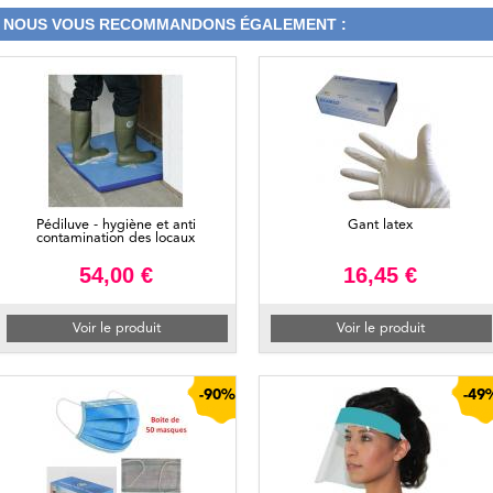
NOUS VOUS RECOMMANDONS ÉGALEMENT :
Pédiluve - hygiène et anti
Gant latex
contamination des locaux
54,00 €
16,45 €
Voir le produit
Voir le produit
-90%
-49