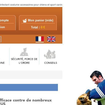
infectant costume accessoires pour chiens et sport canin
ompte
Mon panier (
vide
)
exion
Total :
0 €
SÉCURITÉ, FORCE DE
INE
L'ORDRE
CONSEILS
Efficace contre de nombreux
RUS