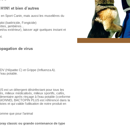
 H1N1 et bien d’autres
t en Sport Canin, mais aussi les muselières du
ploi (batéricide, Fongicide)
ttes, jambières...
 et/ou extérieur), laisser agir quelques instant et
l.
ropagation de virus
DV (Hépatite C) et Grippe (Influenza A).
’eau potable.
t un détergent désinfectant pour tous les
és, milieux médicalisés, milieux sportifs, cafés,
 alimentaire après rinçage à l’eau potable (conforme
ESSIONNEL BACTOPIN PLUS est référencé dans la
stes et qui valide l’utilisation de notre produit en
l’homme que pour l’animal
spray classic ou grande contenance de type