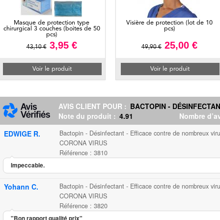
Masque de protection type
Visière de protection (lot de 10
chirurgical 3 couches (boites de 50
pcs)
pcs)
3,95 €
25,00 €
43,10 €
49,90 €
Voir le produit
Voir le produit
AVIS CLIENT POUR :
BACTOPIN - DÉSINFECTAN
Note du produit :
4.91
Nombre d’av
EDWIGE R.
Bactopin - Désinfectant - Efficace contre de nombreux vir
CORONA VIRUS
Référence : 3810
Impeccable.
Yohann C.
Bactopin - Désinfectant - Efficace contre de nombreux vir
CORONA VIRUS
Référence : 3820
"Bon rapport qualité prix"