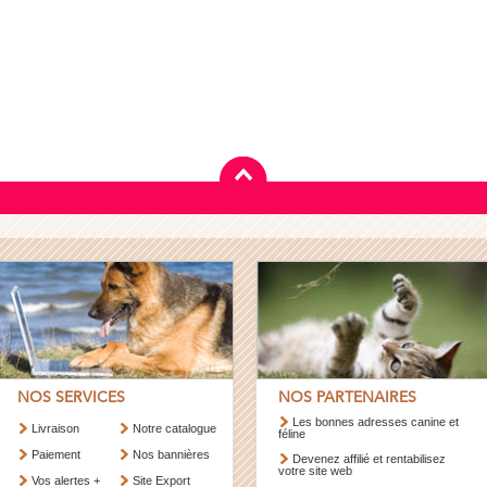
NOS SERVICES
NOS PARTENAIRES
Les bonnes adresses canine et
Livraison
Notre catalogue
féline
Paiement
Nos bannières
Devenez affilié et rentabilisez
votre site web
Vos alertes +
Site Export