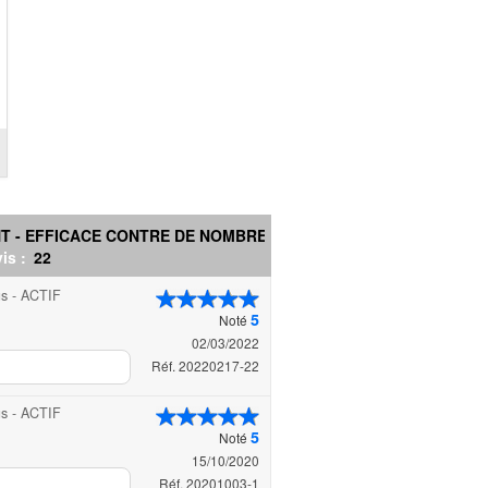
T - EFFICACE CONTRE DE NOMBREU...
is :
22
us - ACTIF
5
Noté
02/03/2022
Réf. 20220217-22
us - ACTIF
5
Noté
15/10/2020
Réf. 20201003-1