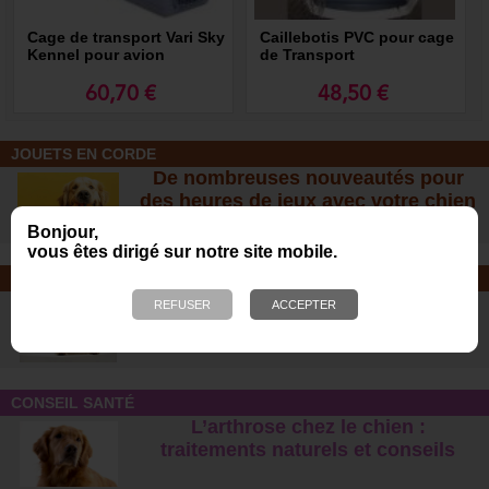
Cage de transport Vari Sky
Caillebotis PVC pour cage
Kennel pour avion
de Transport
60,70 €
48,50 €
JOUETS EN CORDE
De nombreuses nouveautés pour
des heures de jeux avec votre chien
!
Bonjour,
vous êtes dirigé sur notre site mobile.
SOINS ET SHAMPOOING
Tout pour l'hygiène et les soins de
votre chien !
CONSEIL SANTÉ
L’arthrose chez le chien :
traitements naturels et conseil
s