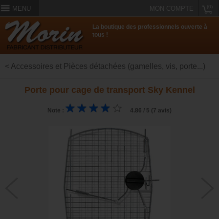
(0)
MENU
MON COMPTE
La boutique des professionnels ouverte à
tous !
< Accessoires et Pièces détachées (gamelles, vis, porte...)
Porte pour cage de transport Sky Kennel
Note :
4.86 / 5 (7 avis)