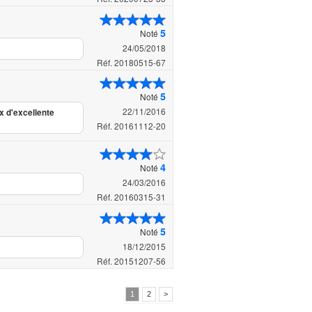
5
Noté
24/05/2018
Réf. 20180515-67
5
Noté
22/11/2016
x d'excellente
Réf. 20161112-20
4
Noté
24/03/2016
Réf. 20160315-31
5
Noté
18/12/2015
Réf. 20151207-56
1
2
>