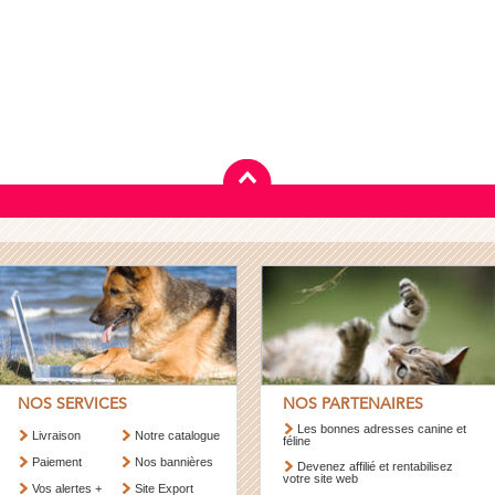
NOS SERVICES
NOS PARTENAIRES
Les bonnes adresses canine et
Livraison
Notre catalogue
féline
Paiement
Nos bannières
Devenez affilié et rentabilisez
votre site web
Vos alertes +
Site Export