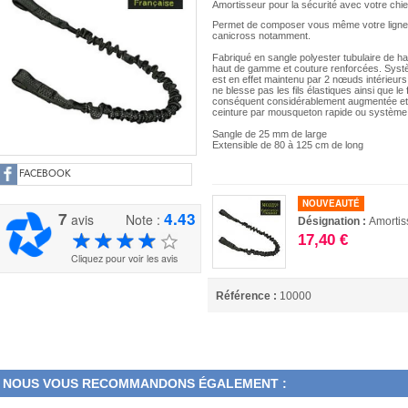
Amortisseur pour la sécurité avec votre chi
Permet de composer vous même votre ligne de
canicross notamment.
Fabriqué en sangle polyester tubulaire de hau
haut de gamme et couture renforcées. Système
est en effet maintenu par 2 nœuds intérieurs 
ne blesse pas les fils élastiques ainsi que le 
conséquent considérablement augmentée et la
ceinture par mousqueton rapide ou système 
Sangle de 25 mm de large
Extensible de 80 à 125 cm de long
FACEBOOK
NOUVEAUTÉ
7
4.43
avis
Note :
Désignation :
Amortis
17,40 €
Cliquez pour voir les avis
Référence :
10000
NOUS VOUS RECOMMANDONS ÉGALEMENT :