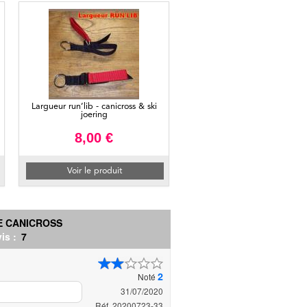
Largueur run’lib - canicross & ski
joering
8,00 €
Voir le produit
E CANICROSS
is :
7
2
Noté
31/07/2020
Réf. 20200723-33