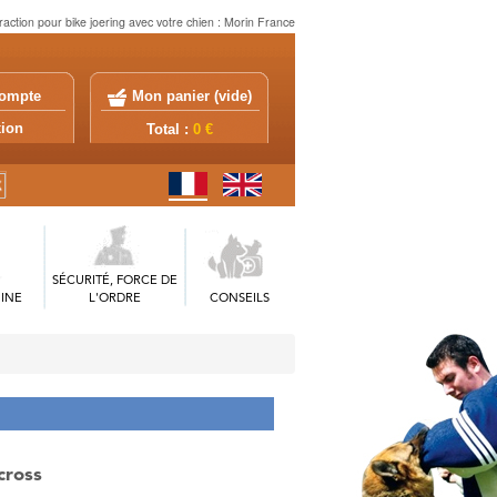
raction pour bike joering avec votre chien : Morin France
ompte
Mon panier (
vide
)
exion
Total :
0 €
SÉCURITÉ, FORCE DE
INE
L'ORDRE
CONSEILS
cross