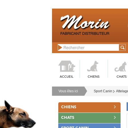
ACCUEIL
CHIENS
CHATS
Vous êtes ici
Sport Canin
Attelag
CHIENS
CHATS