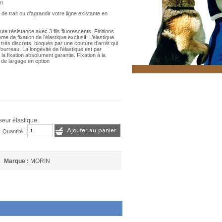
en
 trait ou d’agrandir votre ligne existante en
te résistance avec 3 fils fluorescents. Finitions
 de fixation de l’élastique exclusif. L’élastique
très discrets, bloqués par une couture d’arrêt qui
fourreau. La longévité de l’élastique est par
 fixation absolument garantie. Fixation à la
de largage en option
seur élastique
Ajouter au panier
Quantité :
Marque :
MORIN