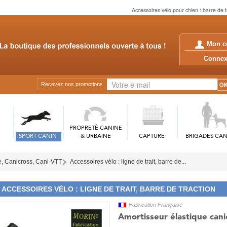
Accessoires vélo pour chien : barre de t
Mon c
Conn
Recevez nos promotions
PROPRETÉ CANINE
SPORT CANIN
& URBAINE
CAPTURE
BRIGADES CAN
e, Canicross, Cani-VTT
Accessoires vélo : ligne de trait, barre de...
ACCESSOIRES VÉLO : LIGNE DE TRAIT, BARRE DE TRACTION
Fabrication Française
Amortisseur élastique cani