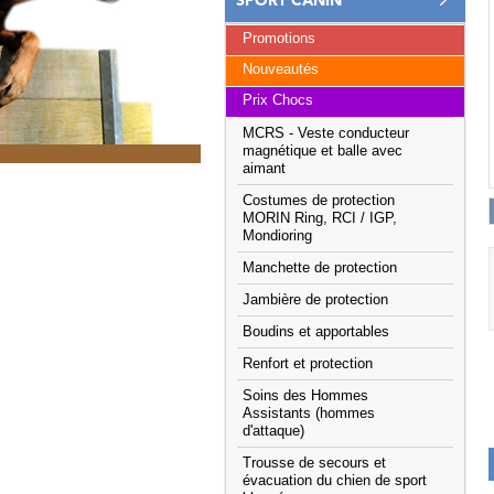
SPORT CANIN
Promotions
Nouveautés
Prix Chocs
MCRS - Veste conducteur
magnétique et balle avec
aimant
Costumes de protection
MORIN Ring, RCI / IGP,
Mondioring
Manchette de protection
Jambière de protection
Boudins et apportables
Renfort et protection
Soins des Hommes
Assistants (hommes
d'attaque)
Trousse de secours et
évacuation du chien de sport