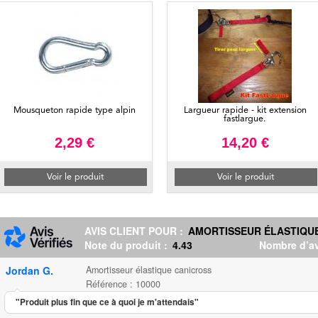
Mousqueton rapide type alpin
Largueur rapide - kit extension
fastlargue.
2,29 €
14,20 €
Voir le produit
Voir le produit
AVIS CLIENT POUR :
AMORTISSEUR ÉLASTIQU
Note du produit :
4.43
Nombre d’av
Jordan G.
Amortisseur élastique canicross
Référence : 10000
"Produit plus fin que ce à quoi je m'attendais"