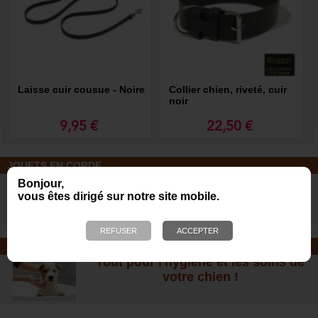
Laisse cuir cousue - Noire
Collier chien, riveté, cuir
noir
9,95 €
22,50 €
JOUETS EN CORDE
De nombreuses nouveautés pour
Bonjour,
des heures de jeux avec votre chien
vous êtes dirigé sur notre site mobile.
!
SOINS ET SHAMPOOING
Tout pour l'hygiène et les soins de
votre chien !