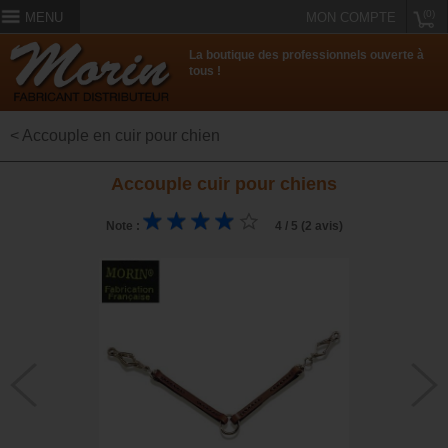
(0)
MENU
MON COMPTE
La boutique des professionnels ouverte à
tous !
< Accouple en cuir pour chien
Accouple cuir pour chiens
Note :
4 / 5 (2 avis)