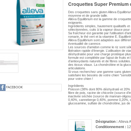
Croquettes Super Premium 
Des croquettes sans gluten Alleva Equilibri
moyenne et de grande taille.
Alleva Equilibrium est la gamme de croquett
exigeants.
Ingrédients simples, hautement qualitatifs et
sélectionnées, cuits à la vapeur douce pour 
Sa fraîcheur est garantie par l’utilisation d’a
romarin, le thé vert et la vitamine E. Equilibr
Alleva Equilibrium sont adaptées aux différent
éventualité de carence.
Les sources d’amidon comme le riz sont sélec
libération rapide d’énergie. L’utilisation de v
déshydratée pour une charge protéique plus 
formule est complétée par l’ajout de fruits
d’antioxydants naturels et de fibres solubles. 
des tissus vitaux. La chondroïtine et la gluc
articulations.
Si vous recherchez une gamme sans gluten d
satisfaire les besoins de votre chien "sensibl
pour votre chien !
Ingrédients
FACEBOOK
Poisson (38% dont 80% déshydraté et 20% fra
fibre de pois, racine de chicorée (source d’in
inactivée séchée (source de mannan-oligosac
0,40%, canneberge 0,40%, pomme 0,20%, ca
glucosamine, sulfate de chondroïtine, jus de
Désignation :
Alleva 
Conditionnement :
12