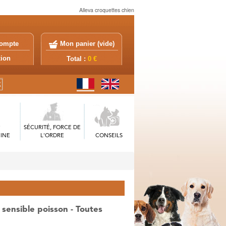
Alleva croquettes chien
ompte
Mon panier (
vide
)
exion
Total :
0 €
SÉCURITÉ, FORCE DE
INE
L'ORDRE
CONSEILS
sensible poisson - Toutes