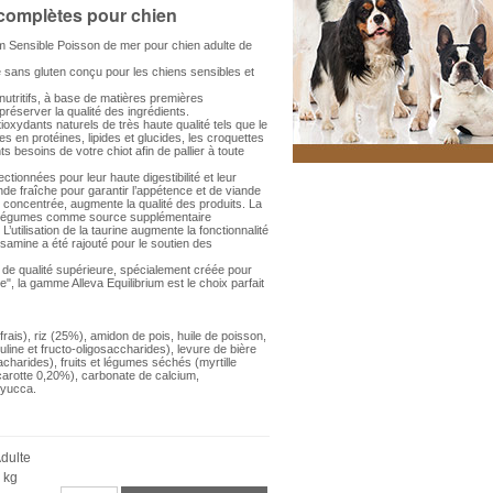
complètes pour chien
um Sensible Poisson de mer pour chien adulte de
e sans gluten conçu pour les chiens sensibles et
 nutritifs, à base de matières premières
préserver la qualité des ingrédients.
ntioxydants naturels de très haute qualité tels que le
ées en protéines, lipides et glucides, les croquettes
s besoins de votre chiot afin de pallier à toute
tionnées pour leur haute digestibilité et leur
iande fraîche pour garantir l’appétence et de viande
concentrée, augmente la qualité des produits. La
 et légumes comme source supplémentaire
L’utilisation de la taurine augmente la fonctionnalité
osamine a été rajouté pour le soutien des
e qualité supérieure, spécialement créée pour
e", la gamme Alleva Equilibrium est le choix parfait
is), riz (25%), amidon de pois, huile de poisson,
uline et fructo-oligosaccharides), levure de bière
harides), fruits et légumes séchés (myrtille
rotte 0,20%), carbonate de calcium,
 yucca.
Adulte
 kg