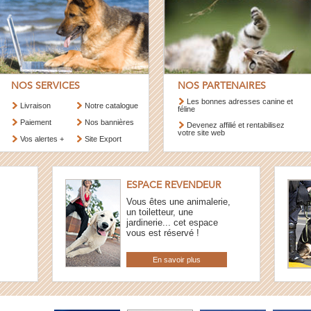
NOS SERVICES
NOS PARTENAIRES
Les bonnes adresses canine et
Livraison
Notre catalogue
féline
Paiement
Nos bannières
Devenez affilié et rentabilisez
votre site web
Vos alertes +
Site Export
ESPACE REVENDEUR
Vous êtes une animalerie,
un toiletteur, une
jardinerie... cet espace
vous est réservé !
En savoir plus