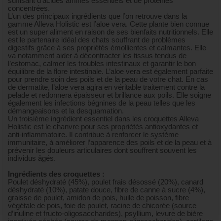
suffisant d’acides aminés essentiels et de protéines
concentrées.
L’un des principaux ingrédients que l’on retrouve dans la
gamme Alleva Holistic est l’aloe vera. Cette plante bien connue
est un super aliment en raison de ses bienfaits nutritionnels. Elle
est le partenaire idéal des chats souffrant de problèmes
digestifs grâce à ses propriétés émollientes et calmantes. Elle
va notamment aider à décontracter les tissus tendus de
l’estomac, calmer les troubles intestinaux et garantir le bon
équilibre de la flore intestinale. L’aloe vera est également parfaite
pour prendre soin des poils et de la peau de votre chat. En cas
de dermatite, l’aloe vera agira en véritable traitement contre la
pelade et redonnera épaisseur et brillance aux poils. Elle soigne
également les infections bégnines de la peau telles que les
démangeaisons et la desquamation.
Un troisième ingrédient essentiel dans les croquettes Alleva
Holistic est le chanvre pour ses propriétés antioxydantes et
anti-inflammatoire. Il contribue à renforcer le système
immunitaire, à améliorer l’apparence des poils et de la peau et à
prévenir les douleurs articulaires dont souffrent souvent les
individus âgés.
Ingrédients des croquettes :
Poulet déshydraté (45%), poulet frais désossé (20%), canard
déshydraté (10%), patate douce, fibre de canne à sucre (4%),
graisse de poulet, amidon de pois, huile de poisson, fibre
végétale de pois, foie de poulet, racine de chicorée (source
d’inuline et fructo-oligosaccharides), psyllium, levure de bière