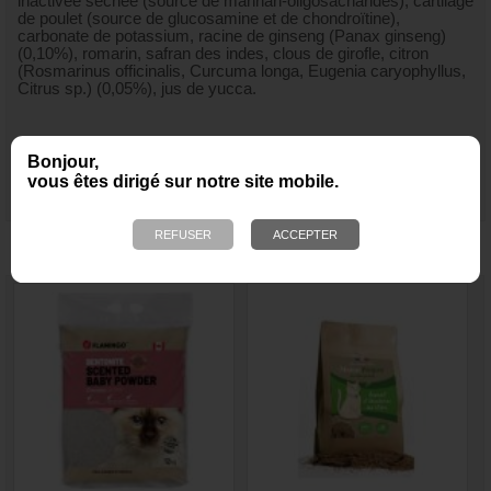
inactivée séchée (source de mannan-oligosacharides), cartilage
de poulet (source de glucosamine et de chondroïtine),
carbonate de potassium, racine de ginseng (Panax ginseng)
(0,10%), romarin, safran des indes, clous de girofle, citron
(Rosmarinus officinalis, Curcuma longa, Eugenia caryophyllus,
Citrus sp.) (0,05%), jus de yucca.
Bonjour,
vous êtes dirigé sur notre site mobile.
NOUS VOUS RECOMMANDONS ÉGALEMENT