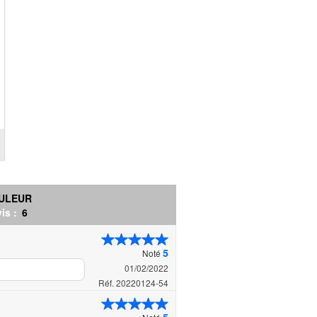
OULEUR
is :
6
5
Noté
01/02/2022
Réf. 20220124-54