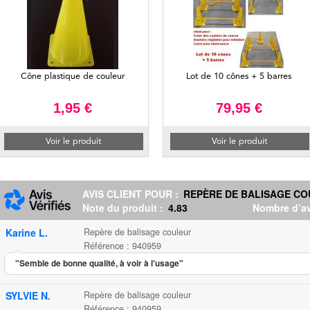
Cône plastique de couleur
Lot de 10 cônes + 5 barres
1,95 €
79,95 €
Voir le produit
Voir le produit
AVIS CLIENT POUR :
REPÈRE DE BALISAGE C
Note du produit :
4.83
Nombre d’av
Karine L.
Repère de balisage couleur
Référence : 940959
"Semble de bonne qualité, à voir à l'usage"
SYLVIE N.
Repère de balisage couleur
Référence : 940959