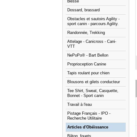
blessé
Dossard, brassard
Obstacles et sautoirs Agility -
sport canin - parcours Agility.
Randonnée, Trekking
Attelage - Canicross - Cani-
VTT
NePoPo® - Bart Bellon
Proprioception Canine
Tapis roulant pour chien
Blousons et gilets conducteur
Tee Shirt, Sweat, Casquette,
Bonnet - Sport canin
Travail à l'eau
Pistage Français - IPO -
Recherche Utilitaire
Articles d'Obéissance
Bâton, fouets