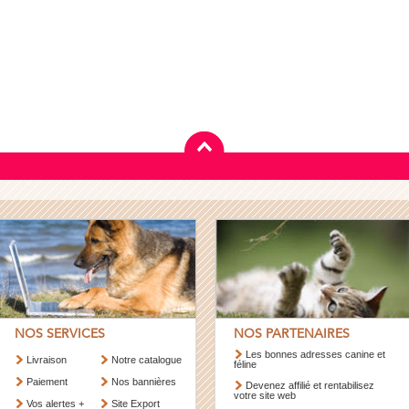
NOS SERVICES
NOS PARTENAIRES
Les bonnes adresses canine et
Livraison
Notre catalogue
féline
Paiement
Nos bannières
Devenez affilié et rentabilisez
votre site web
Vos alertes +
Site Export