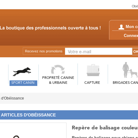
Obéi
Mon c
Conn
Recevez nos promotions
PROPRETÉ CANINE
SPORT CANIN
& URBAINE
CAPTURE
BRIGADES CAN
s d'Obéissance
ARTICLES D'OBÉISSANCE
Repère de balisage couleu
Repères de balisage pour chiens e