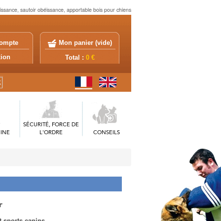
ssance, sautoir obéissance, apportable bois pour chiens
ompte
Mon panier (
vide
)
exion
Total :
0 €
SÉCURITÉ, FORCE DE
INE
L'ORDRE
CONSEILS
r
t sports canins.