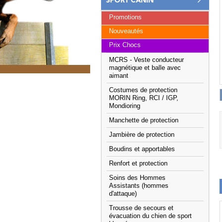
SPORT CANIN
Promotions
Nouveautés
Prix Chocs
MCRS - Veste conducteur
magnétique et balle avec
aimant
Costumes de protection
MORIN Ring, RCI / IGP,
Mondioring
Manchette de protection
Jambière de protection
Boudins et apportables
Renfort et protection
Soins des Hommes
Assistants (hommes
d'attaque)
Trousse de secours et
évacuation du chien de sport