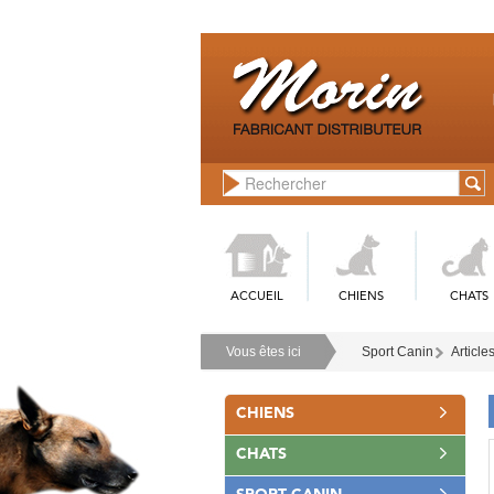
ACCUEIL
CHIENS
CHATS
Vous êtes ici
Sport Canin
Article
CHIENS
CHATS