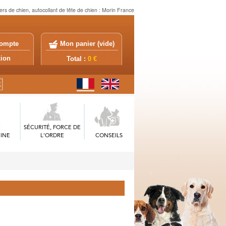
kers de chien, autocollant de tête de chien : Morin France
ompte
Mon panier (
vide
)
exion
Total :
0 €
SÉCURITÉ, FORCE DE
INE
L'ORDRE
CONSEILS