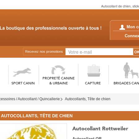
Autocollant de chien, stic
Mon c
Conn
Recevez nos promotions
PROPRETÉ CANINE
SPORT CANIN
& URBAINE
CAPTURE
BRIGADES CAN
essoires / Autocollant / Quincallerie
Autocollants, Tête de chien
AUTOCOLLANTS, TÊTE DE CHIEN
Autocollant Rottweiler
Autocollant OR.