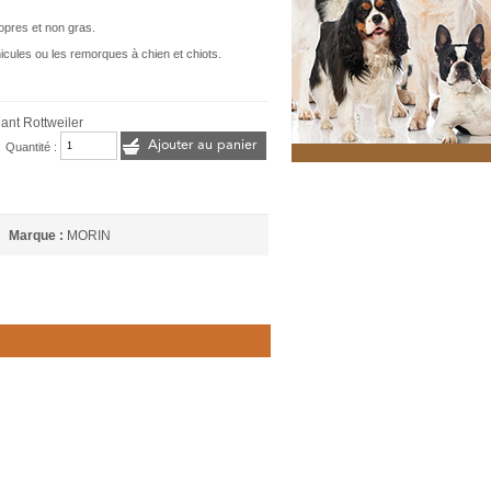
opres et non gras.
icules ou les remorques à chien et chiots.
lant Rottweiler
Ajouter au panier
Quantité :
Marque :
MORIN