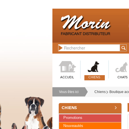
ACCUEIL
CHIENS
CHATS
Vous êtes ici
Chiens
Boutique acc
CHIENS
Promotions
Nouveautés