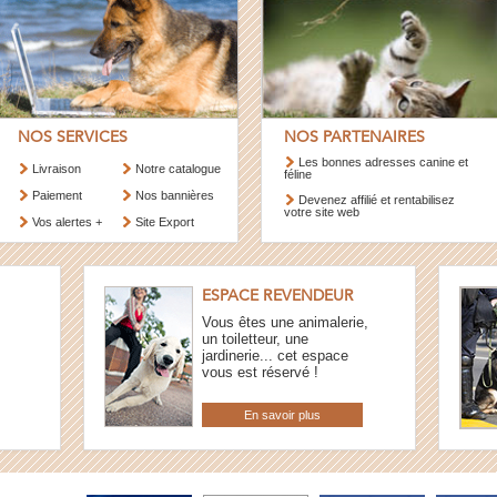
NOS SERVICES
NOS PARTENAIRES
Les bonnes adresses canine et
Livraison
Notre catalogue
féline
Paiement
Nos bannières
Devenez affilié et rentabilisez
votre site web
Vos alertes +
Site Export
ESPACE REVENDEUR
Vous êtes une animalerie,
un toiletteur, une
jardinerie... cet espace
vous est réservé !
En savoir plus