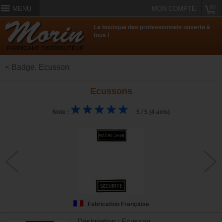
(0)
MENU
MON COMPTE
La boutique des professionnels ouverte à
tous !
< Badge, Ecusson
Ecussons
Note :
5 / 5 (4 avis)
Fabrication Française
Désignation : Ecusson