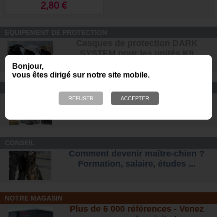
2,80 €
EQUIPEMENT DE PROTECTION
Casques de protection DARK
SYSTEM pour les unités K9
Bonjour,
vous êtes dirigé sur notre site mobile.
CONFORT ET SÉCURITÉ
Chaussures Ranger et
d'intervention pour tous les terrains
.
CONSEIL
Comment devenir maître-chien ?
Formation, salaire, étude
s ...
NOTRE MAGASIN
Plus de 6 000 références - Venez