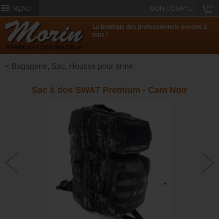
(0)
MENU
MON COMPTE
La boutique des professionnels ouverte à
tous !
< Bagagerie, Sac, Housse pour arme
Sac à dos SWAT Premium - Cam Noir