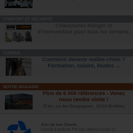
CONFORT ET SÉCURITÉ
Chaussures Ranger et
d'intervention pour tous les terrains
.
CONSEIL
Comment devenir maître-chien ?
Formation, salaire, étude
s ...
NOTRE MAGASIN
Plus de 6 000 références - Venez
nous rendre visite !
23 bis, rue des Bourguignons, 91310 Montlhéry
Avis de nos Clients
Calculé à partir de 700 avis obtenus sur les 12