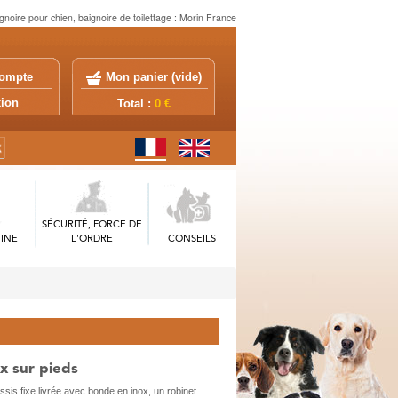
ignoire pour chien, baignoire de toilettage : Morin France
ompte
Mon panier (
vide
)
exion
Total :
0 €
SÉCURITÉ, FORCE DE
INE
L'ORDRE
CONSEILS
ox sur pieds
ssis fixe livrée avec bonde en inox, un robinet