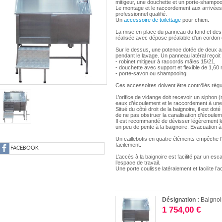
mitigeur, une douchette et un porte-shampoo
Le montage et le raccordement aux arrivées e
professionnel qualifié.
Un
accessoire de toilettage
pour chien.
La mise en place du panneau du fond et des
réalisée avec dépose préalable d’un cordon d
Sur le dessus, une potence dotée de deux a
pendant le lavage. Un panneau latéral reçoit 
- robinet mitigeur à raccords mâles 15/21,
- douchette avec support et flexible de 1,60 
- porte-savon ou shampooing.
Ces accessoires doivent être contrôlés régul
L’orifice de vidange doit recevoir un siphon 
eaux d’écoulement et le raccordement à une 
Situé du côté droit de la baignoire, il est doté
de ne pas obstruer la canalisation d’écoulem
Il est recommandé de dévisser légèrement l
un peu de pente à la baignoire. Evacuation à
Un caillebotis en quatre éléments empêche l’a
facilement.
FACEBOOK
L’accès à la baignoire est facilité par un esc
l’espace de travail.
Une porte coulisse latéralement et facilite l
Désignation :
Baignoi
1 754,00 €