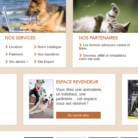
NOS SERVICES
NOS PARTENAIRES
Les bonnes adresses canine et
Livraison
Notre catalogue
féline
Paiement
Nos bannières
Devenez affilié et rentabilisez
votre site web
Vos alertes +
Site Export
ESPACE REVENDEUR
Vous êtes une animalerie,
un toiletteur, une
jardinerie... cet espace
vous est réservé !
En savoir plus