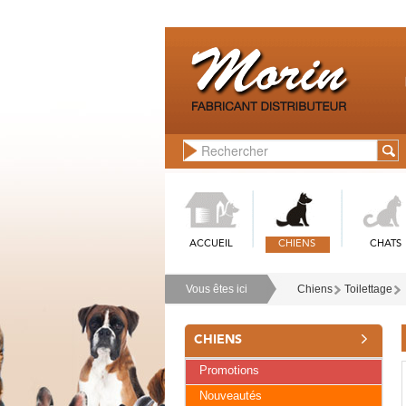
ACCUEIL
CHIENS
CHATS
Vous êtes ici
Chiens
Toilettage
CHIENS
Promotions
Nouveautés