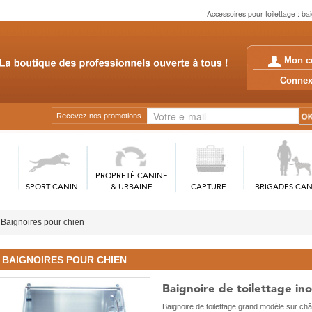
Accessoires pour toilettage : ba
Mon c
Conn
Recevez nos promotions
PROPRETÉ CANINE
SPORT CANIN
& URBAINE
CAPTURE
BRIGADES CAN
Baignoires pour chien
BAIGNOIRES POUR CHIEN
Baignoire de toilettage in
Baignoire de toilettage grand modèle sur châ