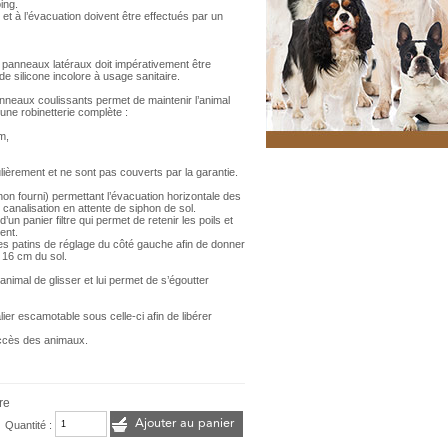
ing.
t à l’évacuation doivent être effectués par un
 panneaux latéraux doit impérativement être
e silicone incolore à usage sanitaire.
nneaux coulissants permet de maintenir l’animal
une robinetterie complète :
m,
ièrement et ne sont pas couverts par la garantie.
(non fourni) permettant l’évacuation horizontale des
canalisation en attente de siphon de sol.
 d’un panier filtre qui permet de retenir les poils et
ent.
es patins de réglage du côté gauche afin de donner
 16 cm du sol.
nimal de glisser et lui permet de s’égoutter
alier escamotable sous celle-ci afin de libérer
’accès des animaux.
re
Ajouter au panier
Quantité :