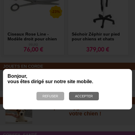
-23%
Ciseaux Rose Line -
Séchoir Zéphir sur pied
Modèle droit pour chien
pour chiens et chats
99,90
76,00 €
379,00 €
JOUETS EN CORDE
De nombreuses nouveautés pour
Bonjour,
des heures de jeux avec votre chien
vous êtes dirigé sur notre site mobile.
!
SOINS ET SHAMPOOING
Tout pour l'hygiène et les soins de
votre chien !