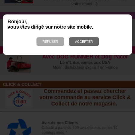
votre choix :-)
CONSEIL
Bonjour,
Quelles sont les différentes allergies
vous êtes dirigé sur notre site mobile.
et intoxications alimentaires chez le
chien ?
TAPIS ROULANT
Avec DOG RUNNER et Dog Pacer
Le n°1 des ventes aux USA
Morin, distributeur exclusif en France
CLICK & COLLECT
Commandez et passez chercher
votre commande au service Click &
Collect de notre magasin.
Avis de nos Clients
Calculé à partir de 699 avis obtenus sur les 12
derniers mois. *