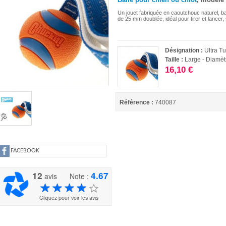
Un jouet fabriquée en caoutchouc naturel, ba
de 25 mm doublée, idéal pour tirer et lancer,
Désignation :
Ultra T
Taille :
Large - Diamè
16,10 €
Référence :
740087
FACEBOOK
12
4.67
avis
Note :
Cliquez pour voir les avis