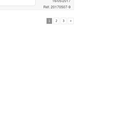
16/05/2017
Réf. 20170507-9
1
2
3
>