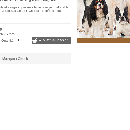
lle et sangle super résistante, sangle confortable
 s’adapte au lanceur ’Chuckit’ de même taille
ug
tre 75 mm
Ajouter au panier
Quantité :
Marque :
Chuckit