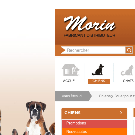
ACCUEIL
CHIENS
CHATS
Vous êtes ici
Chiens
Jouet pour 
CHIENS
Promotions
Nouveautés