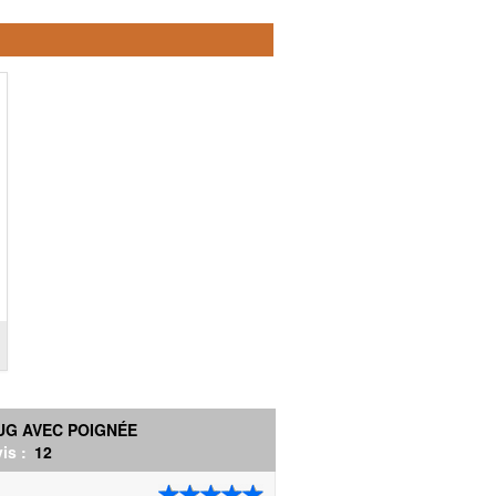
UG AVEC POIGNÉE
is :
12