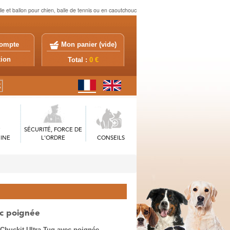
le et ballon pour chien, balle de tennis ou en caoutchouc
ompte
Mon panier (
vide
)
exion
Total :
0 €
SÉCURITÉ, FORCE DE
INE
L'ORDRE
CONSEILS
ec poignée
Chuckit Ultra Tug avec poignée.