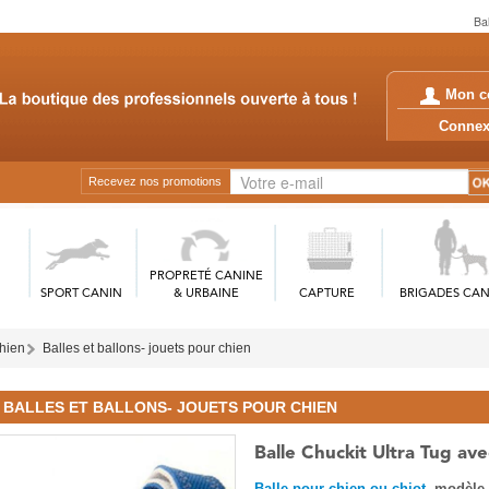
Bal
Mon c
Conn
Recevez nos promotions
PROPRETÉ CANINE
SPORT CANIN
& URBAINE
CAPTURE
BRIGADES CAN
chien
Balles et ballons- jouets pour chien
BALLES ET BALLONS- JOUETS POUR CHIEN
Balle Chuckit Ultra Tug av
Balle pour chien ou chiot
, modèle 