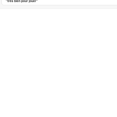
"très bien pour jouer"
Balle Chuckit Ultra Tug avec p
...
16.10
4.67
5
12
Balle Chuc