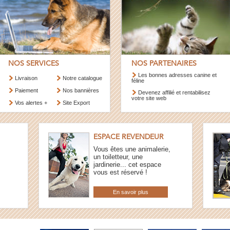
NOS SERVICES
NOS PARTENAIRES
Les bonnes adresses canine et
Livraison
Notre catalogue
féline
Paiement
Nos bannières
Devenez affilié et rentabilisez
votre site web
Vos alertes +
Site Export
ESPACE REVENDEUR
Vous êtes une animalerie,
un toiletteur, une
jardinerie... cet espace
vous est réservé !
En savoir plus