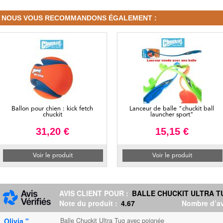
NOUS VOUS RECOMMANDONS ÉGALEMENT :
Ballon pour chien : kick fetch
Lanceur de balle "chuckit ball
chuckit
launcher sport"
31,20 €
15,15 €
Voir le produit
Voir le produit
AVIS CLIENT POUR :
BALLE CHUCKIT ULTRA T
Note du produit :
4.67
Nombre d’av
Olivia ".
Balle Chuckit Ultra Tug avec poignée