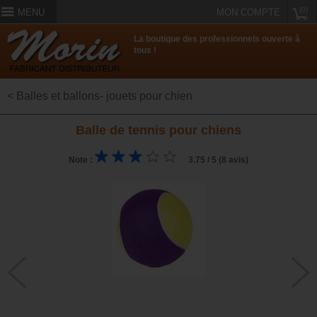
(0)
MENU
MON COMPTE
La boutique des professionnels ouverte à
tous !
< Balles et ballons- jouets pour chien
Balle de tennis pour chiens
Note :
3.75 / 5 (8 avis)