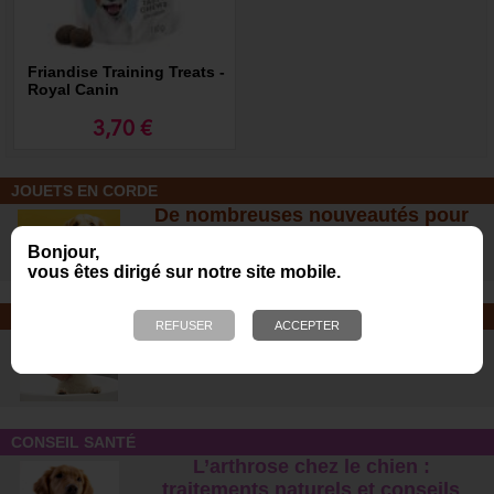
Friandise Training Treats -
Royal Canin
3,70 €
JOUETS EN CORDE
De nombreuses nouveautés pour
des heures de jeux avec votre chien
Bonjour,
!
vous êtes dirigé sur notre site mobile.
SOINS ET SHAMPOOING
Tout pour l'hygiène et les soins de
votre chien !
CONSEIL SANTÉ
L’arthrose chez le chien :
traitements naturels et conseil
s