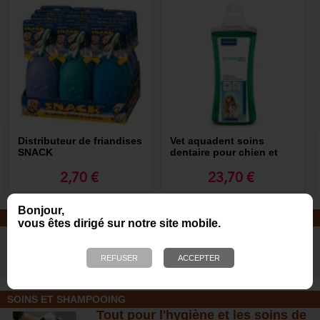
Distributeur de friandises
Vet aquadent soins
SNACK
dentaire pour chien et
chat
2,70 €
23,70 €
Bonjour,
JOUETS EN CORDE
vous êtes dirigé sur notre site mobile.
De nombreuses nouveautés pour
des heures de jeux avec votre chien
!
SOINS ET SHAMPOOING
Tout pour l'hygiène et les soins de