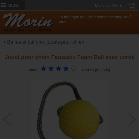
(0)
MENU
MON COMPTE
La boutique des professionnels ouverte à
tous !
< Balles et ballons- jouets pour chien
Jouet pour chien Fantastic Foam Ball avec corde
Note :
4.59 / 5 (69 avis)