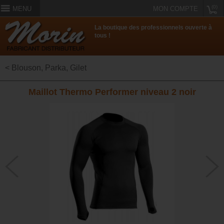
(0)
MENU
MON COMPTE
La boutique des professionnels ouverte à
tous !
< Blouson, Parka, Gilet
Maillot Thermo Performer niveau 2 noir