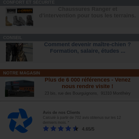
CONFORT ET SÉCURITÉ
Chaussures Ranger et
d'intervention pour tous les terrains
.
CONSEIL
Comment devenir maître-chien ?
Formation, salaire, étude
s ...
NOTRE MAGASIN
Plus de 6 000 références - Venez
nous rendre visite !
23 bis, rue des Bourguignons, 91310 Montlhéry
Avis de nos Clients
Calculé à partir de 702 avis obtenus sur les 12
derniers mois. *
4.65/5