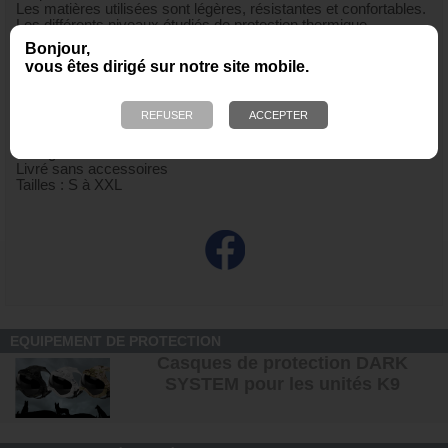
Les matières utilisées sont légères, résistantes et confortables.
Les différents niveaux étudiés de protection thermique
répondent à tout besoin sur le terrain.
Bonjour,
Thermo-régulation
vous êtes dirigé sur notre site mobile.
Evacuation de la transpiration
Coupe ajustée et étudiée pour un confort maximal
64% nylon 21% polyester 15% élasthanne 200 g/m²
Effet "seconde peau"
Coutures plates
Lavage à 30°
Livré sans accessoires
Tailles : S à XXL
EQUIPEMENT DE PROTECTION
Casques de protection DARK
SYSTEM pour les unités K9