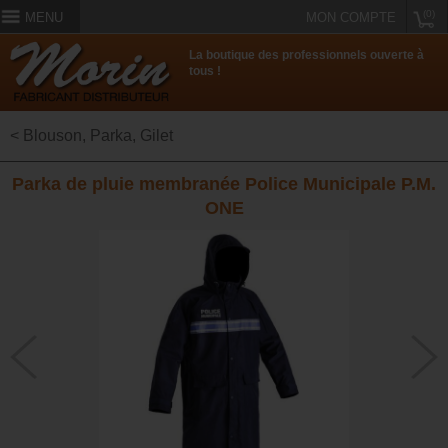
(0)
MENU
MON COMPTE
La boutique des professionnels ouverte à
tous !
< Blouson, Parka, Gilet
Parka de pluie membranée Police Municipale P.M.
ONE