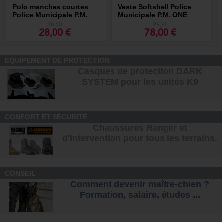
Polo manches courtes
Veste Softshell Police
Police Municipale P.M.
Municipale P.M. ONE
ONE blanc
36,50
99,90
28,00 €
78,00 €
EQUIPEMENT DE PROTECTION
Casques de protection DARK
SYSTEM pour les unités K9
CONFORT ET SÉCURITÉ
Chaussures Ranger et
d'intervention pour tous les terrains
.
CONSEIL
Comment devenir maître-chien ?
Formation, salaire, étude
s ...