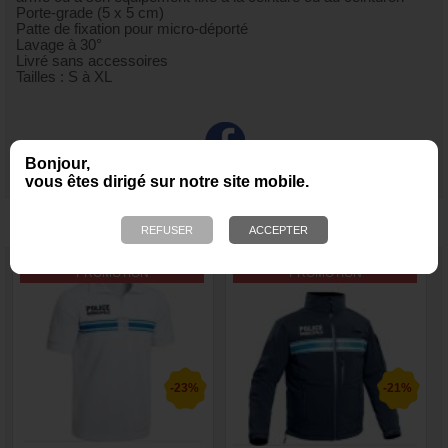
Porte-grade (5 x 5 cm)
Patte de fixation pour micro-déporté
Lavage à 30°
Livré sans accessoires
Tailles : S à XL
Bonjour,
vous êtes dirigé sur notre site mobile.
NOUS VOUS RECOMMANDONS ÉGALEMENT
PROMOTION
PROMOTION
-23%
-21%