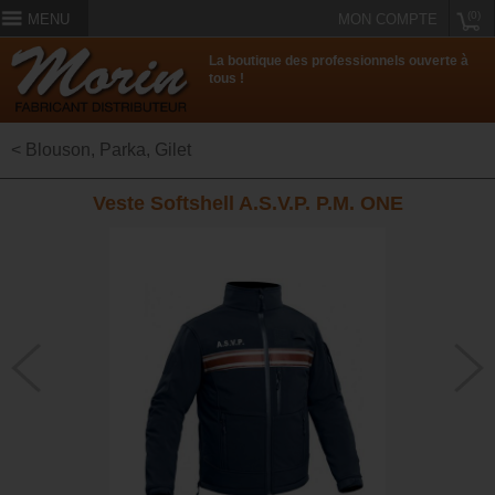
(0)
MENU
MON COMPTE
La boutique des professionnels ouverte à
tous !
< Blouson, Parka, Gilet
Veste Softshell A.S.V.P. P.M. ONE