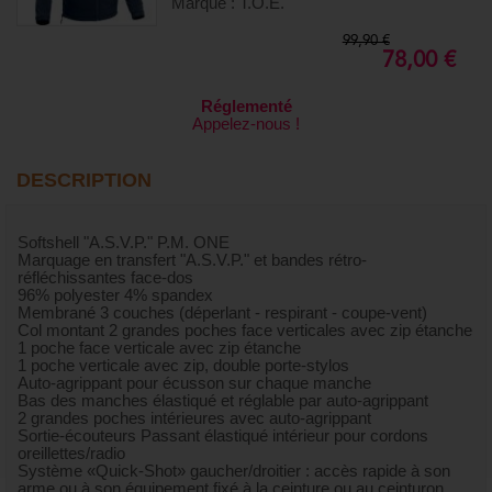
Marque : T.O.E.
99,90 €
78,00 €
Réglementé
Appelez-nous !
DESCRIPTION
Softshell "A.S.V.P." P.M. ONE
Marquage en transfert "A.S.V.P." et bandes rétro-
réfléchissantes face-dos
96% polyester 4% spandex
Membrané 3 couches (déperlant - respirant - coupe-vent)
Col montant 2 grandes poches face verticales avec zip étanche
1 poche face verticale avec zip étanche
1 poche verticale avec zip, double porte-stylos
Auto-agrippant pour écusson sur chaque manche
Bas des manches élastiqué et réglable par auto-agrippant
2 grandes poches intérieures avec auto-agrippant
Sortie-écouteurs Passant élastiqué intérieur pour cordons
oreillettes/radio
Système «Quick-Shot» gaucher/droitier : accès rapide à son
arme ou à son équipement fixé à la ceinture ou au ceinturon