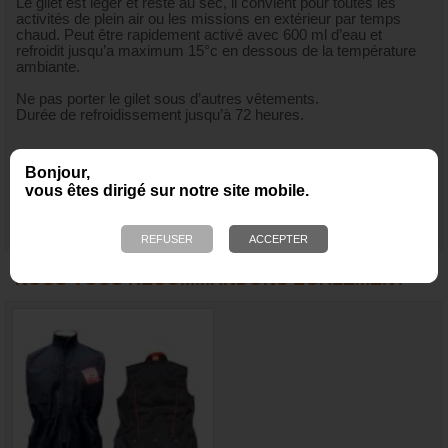
Le gilet est léger et reste au sec, il convient pour toutes les
activités de plein air ou les missions en extérieur par temps
chaud. Peut être rapidement activé avec 600 ml d’eau et
refroidit jusqu’a maximum 15°c en dessous de la température
ambiante.
Ne pas porter le gilet sous d’autres vêtements.
Durée de refroidissement jusqu’à 72 heures.
Bonjour,
vous êtes dirigé sur notre site mobile.
NOUS VOUS RECOMMANDONS ÉGALEMENT