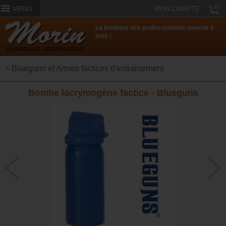
(0)
MENU
MON COMPTE
La boutique des professionnels ouverte à
tous !
< Blueguns et Armes factices d'entrainement
Bombe lacrymogène factice - Blueguns