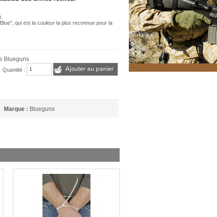
t.
ue", qui est la couleur la plus reconnue pour la
e Blueguns
Ajouter au panier
Quantité :
Marque :
Blueguns