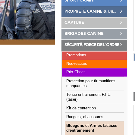
SPORT CANIN
PROPRETÉ CANINE & UR...
CAPTURE
BRIGADES CANINE
SÉCURITÉ, FORCE DE L'ORDRE
Promotions
Nouveautés
Prix Chocs
Protection pour tir munitions
marquantes
Tenue entrainement P.I.E.
(taser)
Kit de contention
Rangers, chaussures
Blueguns et Armes factices
d'entrainement