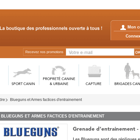
Mon c
Conn
Recevez nos promotions
PROPRETÉ CANINE
SPORT CANIN
& URBAINE
CAPTURE
BRIGADES CAN
rdre
Blueguns et Armes factices d'entrainement
BLUEGUNS ET ARMES FACTICES D'ENTRAINEMENT
Grenade d’entrainement -
Les Blueguns sont des répliques e