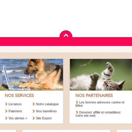
NOS SERVICES
NOS PARTENAIRES
Les bonnes adresses canine et
Livraison
Notre catalogue
féline
Paiement
Nos bannières
Devenez affilié et rentabilisez
votre site web
Vos alertes +
Site Export