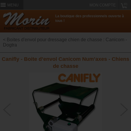
(0)
MENU
MON COMPTE
La boutique des professionnels ouverte à
tous !
< Boites d'envol pour dressage chien de chasse : Canicom -
Dogtra
Canifly - Boite d’envol Canicom Num’axes - Chiens
de chasse