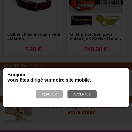
Collier chien en cuir riveté
Gilet protection pour
- Marron
chiens, en Kevlar Jaune -
PROTECT PRO Browning
7,20 €
248,00 €
JOUETS EN CORDE
De nombreuses nouveautés pour
Bonjour,
des heures de jeux avec votre chien
vous êtes dirigé sur notre site mobile.
!
SOINS ET SHAMPOOING
Tout pour l'hygiène et les soins de
votre chien !