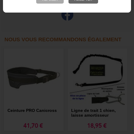
NOUS VOUS RECOMMANDONS ÉGALEMENT
Ceinture PRO Canicross
Ligne de trait 1 chien,
laisse amortisseur
élastique canicross
41,70 €
18,95 €