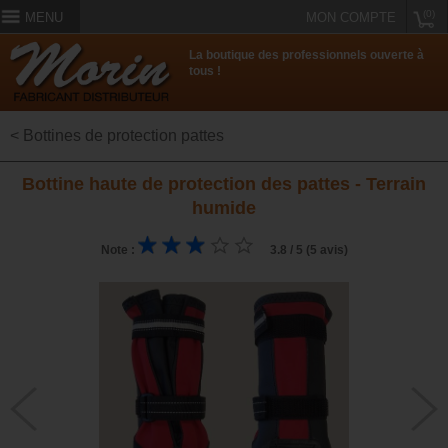
(0)
MENU
MON COMPTE
La boutique des professionnels ouverte à
tous !
< Bottines de protection pattes
Bottine haute de protection des pattes - Terrain
humide
Note :
3.8 / 5 (5 avis)