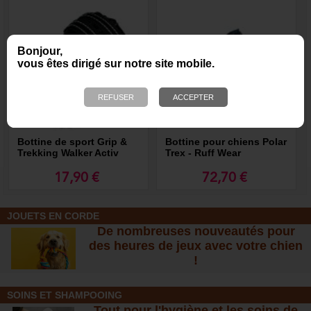
Bonjour,
vous êtes dirigé sur notre site mobile.
Bottine de sport Grip &
Bottine pour chiens Polar
Trekking Walker Activ
Trex - Ruff Wear
17,90 €
72,70 €
JOUETS EN CORDE
De nombreuses nouveautés pour
des heures de jeux avec votre chien
!
SOINS ET SHAMPOOING
Tout pour l'hygiène et les soins de