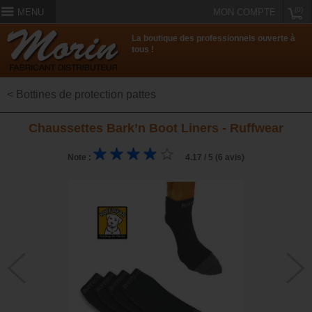
(0)
MENU
MON COMPTE
La boutique des professionnels ouverte à
tous !
< Bottines de protection pattes
Chaussettes Bark’n Boot Liners - Ruffwear
Note :
4.17 / 5 (6 avis)