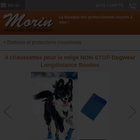
(0)
MENU
MON COMPTE
La boutique des professionnels ouverte à
tous !
< Bottines et protections coussinets
4 chaussettes pour la neige NON-STOP Dogwear
Longdistance Booties